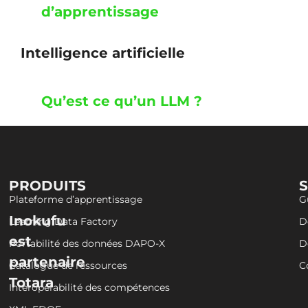
d’apprentissage
Intelligence artificielle
Qu’est ce qu’un LLM ?
PRODUITS
Plateforme d’apprentissage
G
Inokufu
Learning Data Factory
D
est
Portabilité des données DAPO-X
D
partenaire
Catalogue de ressources
C
Totara
Interopérabilité des compétences