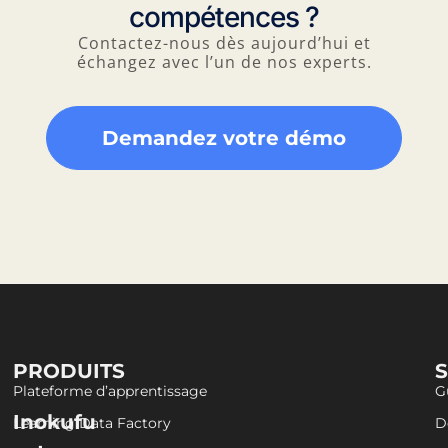
compétences ?
Contactez-nous dès aujourd’hui et
échangez avec l’un de nos experts.
Demandez votre démo
PRODUITS
Plateforme d’apprentissage
G
Inokufu
Learning Data Factory
D