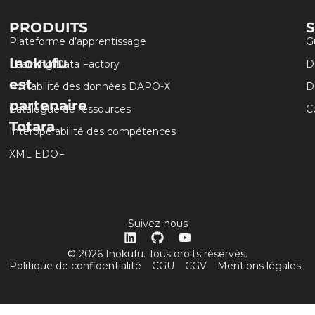
PRODUITS
Plateforme d’apprentissage
G
Inokufu
Learning Data Factory
D
est
Portabilité des données DAPO-X
D
partenaire
Catalogue de ressources
C
Totara
Interopérabilité des compétences
XML EDOF
Suivez-nous
© 2026 Inokufu. Tous droits réservés.
Politique de confidentialité
CGU
CGV
Mentions légales